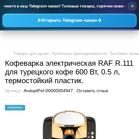
×
ляните в наш Telegram-канал! Топовые товары, горячие новинки и у
➤
→
Открыть Telegram-канал
Товары для дома
Кухонные принадлежности
Бытовая техн
Кофеварка электрическая RAF R.111
для турецкого кофе 600 Вт, 0.5 л,
термостойкий пластик.
Артикул:
AndoptPof-00000004947
Оставить отзыв
НОВИНКА