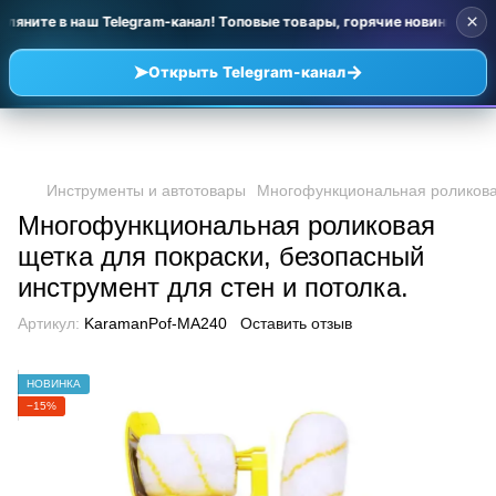
×
ляните в наш Telegram-канал! Топовые товары, горячие новинки и у
➤
→
Открыть Telegram-канал
Инструменты и автотовары
Многофункциональная роликовая
Многофункциональная роликовая
щетка для покраски, безопасный
инструмент для стен и потолка.
Артикул:
KaramanPof-MA240
Оставить отзыв
НОВИНКА
−15%