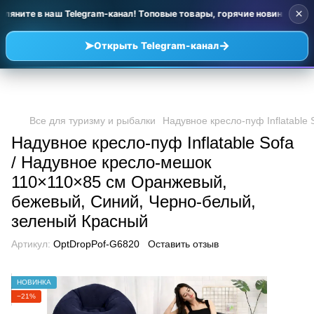
×
ляните в наш Telegram-канал! Топовые товары, горячие новинки и уц
➤
→
Открыть Telegram-канал
Все для туризму и рыбалки
Надувное кресло-пуф Inflatabl
Надувное кресло-пуф Inflatable Sofa
/ Надувное кресло-мешок
110×110×85 см Оранжевый,
бежевый, Синий, Черно-белый,
зеленый Красный
Артикул:
OptDropPof-G6820
Оставить отзыв
НОВИНКА
−21%