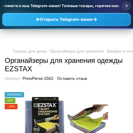
×
агляните в наш Telegram-канал! Топовые товары, горячие новинки и 
➤
→
Открыть Telegram-канал
Товары для дома
Органайзеры для хранения
Шкафы и пол
Органайзеры для хранения одежды
EZSTAX
Артикул:
PrinsPersii-1562
Оставить отзыв
НОВИНКА
ХИТ
−28%