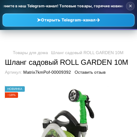
×
ляните в наш Telegram-канал! Топовые товары, горячие новинки и уц
➤
→
Открыть Telegram-канал
Товары для дома
Шланг садовый ROLL GARDEN 10M
Шланг садовый ROLL GARDEN 10M
Артикул:
Matrix7kmPof-00009392
Оставить отзыв
НОВИНКА
−18%