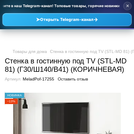
×
ните в наш Telegram-канал! Топовые товары, горячие новинки и уце
➤
→
Открыть Telegram-канал
Товары для дома
Стенка в гостинную под TV (STL-MD 81)
Стенка в гостинную под TV (STL-MD
81) (Г30/Ш140/В41) (КОРИЧНЕВАЯ)
Артикул:
MeladPof-17255
Оставить отзыв
НОВИНКА
−13%