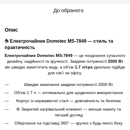
До обраного
Опис
☕ Електрочайник Domotec MS-7849 — стиль та
практичність
Електрочайник Domotec MS-7849
— це поєднання сучасного
дизайну, надійності та зручності. Завдяки потужності
2000 Вт
він швидко закип’ятить воду, а об’єм
1.7 літра
ідеально підійде
для сім’ї чи офісу.
Швидке закипання завдяки потужності 2000 Вт
Об’єм 1.7 л — оптимально для щоденного використання
Корпус із нержавіючої сталі — довговічність та безпека
⚙ Закритий нагрівальний елемент — менше накипу та
легший догляд
Обертання на підставці 360° — зручно з будь-якого боку