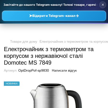
×
 Завітайте до нашого Telegram-каналу! Топові товари, гарячі новинки
➤
→
Відкрити Telegram-канал
Товари для дому
Електрочайник з термометром та корпусом
Електрочайник з термометром та
корпусом з нержавіючої сталі
Domotec MS 7849
Артикул:
OptDropPof-sp9830
Написати відгук
НОВИНКА