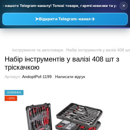
×
нашого Telegram-каналу! Топові товари, гарячі новинки та уцінка за д
➤
→
Відкрити Telegram-канал
Інструменти та автотовари
Набір інструментів у валізі 408 ш
Набір інструментів у валізі 408 шт з
тріскачкою
Артикул:
AndoptPof-1199
Написати відгук
НОВИНКА
−20%