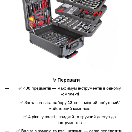
✨ Переваги
✅ 408 предметів — максимум інструментів в одному
комплекті
✅ Загальна вага набору
12 кг
— міцний побутовий/
майстерний комплект
✅ 4 рівні у валізі: швидкий та зручний доступ до
інструментів
✅ Валіза з ручкою та коліщатками — легко перевозити