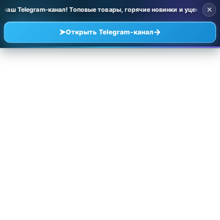
×
ш Telegram-канал! Топовые товары, горячие новинки и уценка по оче
➤
→
Открыть Telegram-канал