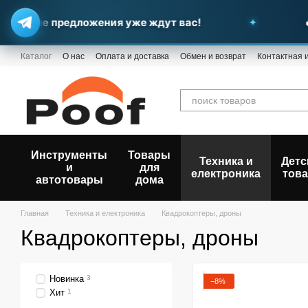
ыгодные предложения уже ждут вас!
🔥
Перейти к основному контенту
Каталог
О нас
Оплата и доставка
Обмен и возврат
Контактная
Инструменты
Товары
Техника и
Детс
и
для
електроника
тов
автотовары
дома
Главная
Техника и електроника
Квадрокоптеры, дроны
Квадрокоптеры, дроны
Новинка
3
−8%
Хит
1