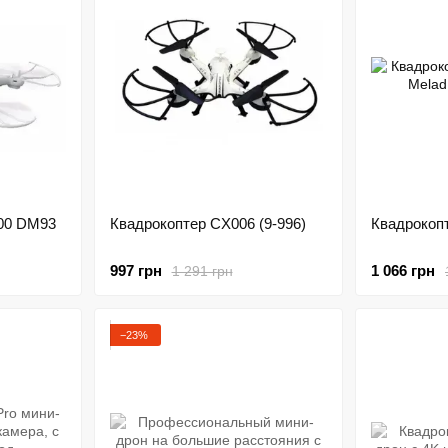
000 DM93
Квадрокоптер CX006 (9-996)
Квадрокоп
997 грн
1 066 грн
1 291 грн
−23%