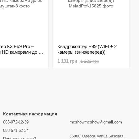
ер К3 E99 Pro –
Квадрокоптер E99 (WIFI + 2
и HD камерами до 30
камеры (вниз/вперёд))
1 131 грн
1 222 грн
Контактная информация
063-972-12-39
mcshowmcshow@gmail.com
098-571-62-34
65000, Одесса, улица Базовая,
Перезвонить вам?