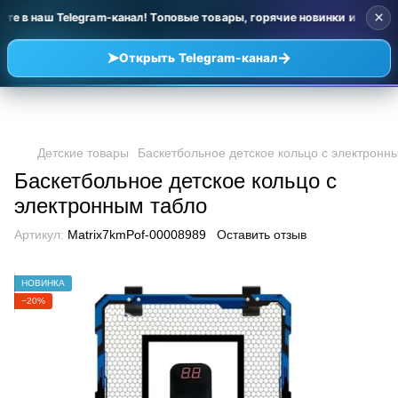
×
е в наш Telegram-канал! Топовые товары, горячие новинки и уценка
➤
→
Открыть Telegram-канал
Детские товары
Баскетбольное детское кольцо с электронн
Баскетбольное детское кольцо с
электронным табло
Артикул:
Matrix7kmPof-00008989
Оставить отзыв
НОВИНКА
−20%