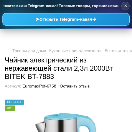
×
гляните в наш Telegram-канал! Топовые товары, горячие новинки и у
➤
→
Открыть Telegram-канал
Товары для дома
Кухонные принадлежности
Бытовая техн
Чайник электрический из
нержавеющей стали 2,3л 2000Вт
BITEK BT-7883
Артикул:
EuromaxPof-6758
Оставить отзыв
НОВИНКА
ХИТ