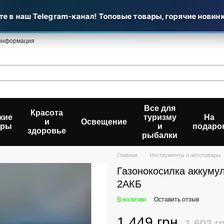
в наш Telegram-канал! Топовые товары, горячие новинки 
 информация
Все для
Красота
кие
туризму
На
и
Освещение
ары
и
подаро
здоровье
рыбалки
Главная
Инструменты и автотовары
Газонокосилка аккуму
2АКБ
В наличии
Оставить отзыв
1 449 грн
1 602 г