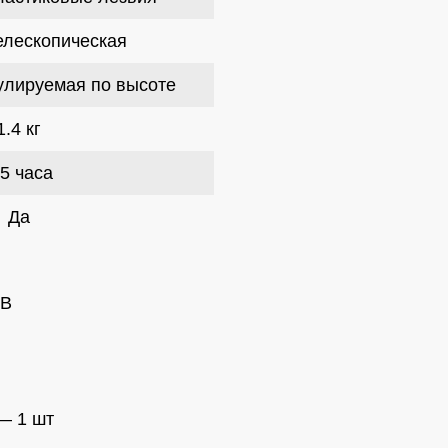
елескопическая
улируемая по высоте
1.4 кг
.5 часа
Да
0B
— 1 шт