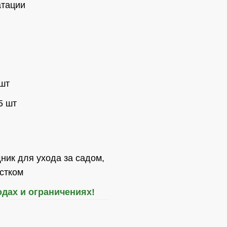
атации
 шт
5 шт
ик для ухода за садом,
стком
одах и ограничениях!