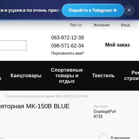
×
→
и уценка по очень приятным ценам — самые выгодные пре
Перейти в Telegram
Рус
Укр
Желания
Вход
063-972-12-39
Мой заказ
098-571-62-34
Перезвонить вам?
Спортивные
Ре
Канцтовары
товары и
Текстиль
к
строи
отдых
Газонокосилка аккумуляторная MK-150B BLUE 2АКБ
ляторная MK-150B BLUE
Артикул
GrantoptPof-
8733
рн
В желания