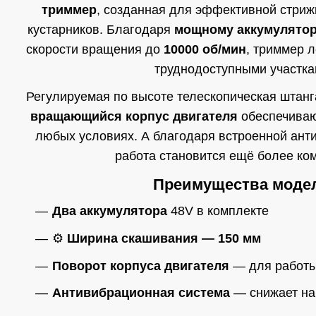
триммер
, созданная для эффективной стриж
кустарников. Благодаря
мощному аккумулятору
скорости вращения до
10000 об/мин
, триммер л
труднодоступными участка
Регулируемая по высоте телескопическая штанга
вращающийся корпус двигателя
обеспечивают
любых условиях. А благодаря встроенной ант
работа становится ещё более ко
Преимущества моде
Два аккумулятора
48V в комплекте
⚙️
Ширина скашивания — 150 мм
Поворот корпуса двигателя
— для работы
Антивибрационная система
— снижает наг