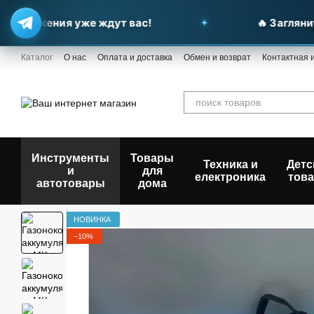
дложения уже ждут вас!
🔥 Загляните 
Перейти к основному контенту
Каталог
О нас
Оплата и доставка
Обмен и возврат
Контактная
Инструменты
Товары
Техника и
Детс
и
для
електроника
тов
автотовары
дома
НОВИНКА
−10%