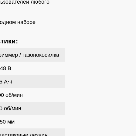
ьзователей любого
 одном наборе
тики:
иммер / газонокосилка
48 В
5 А·ч
0 об/мин
0 об/мин
50 мм
пластиковые лезвия