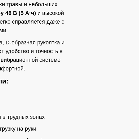
ки травы и небольших
 48 В (5 А·ч)
и высокой
егко справляется даже с
ми.
, D-образная рукоятка и
 удобство и точность в
ивибрационной системе
мфортной.
ли:
 в трудных зонах
рузку на руки