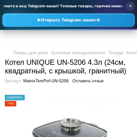
×
ляните в наш Telegram-канал! Топовые товары, горячие новинки и уц
➤
→
Открыть Telegram-канал
Товары для дома
Кухонные принадлежности
Посуда
Коте
Котел UNIQUE UN-5206 4.3л (24см,
квадратный, с крышкой, гранитный)
Артикул:
Matrix7kmPof-UN-5206
Оставить отзыв
НОВИНКА
−8%