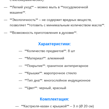
**Легкий уход** – можно мыть в **посудомоечной
машине**.
**Экологичность** – не содержит вредных веществ,
позволяет **готовить с минимальным количеством масла**.
**Возможность приготовления в духовке**.
Характеристики:
**Количество предметов**: 8 шт
**Материал**: алюминий
**Покрытие**: гранитное антипригарное
**Крышки**: жаропрочное стекло
**Тип дна**: многослойное индукционное
**Цвет**: черный, красный
Комплектация:
**Кастрюля-казан с крышкой** – 3 л (Ø 20 см)