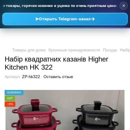
×
ые товары, горячие новинки и уценка по очень приятным ценам — сам
➤
→
Открыть Telegram-канал
Товары для дома
Кухонные принадлежности
Посуда
Набір
Набір квадратних казанів Higher
Kitchen HK 322
Артикул:
ZP-hk322
Оставить отзыв
НОВИНКА
ХИТ
−6%