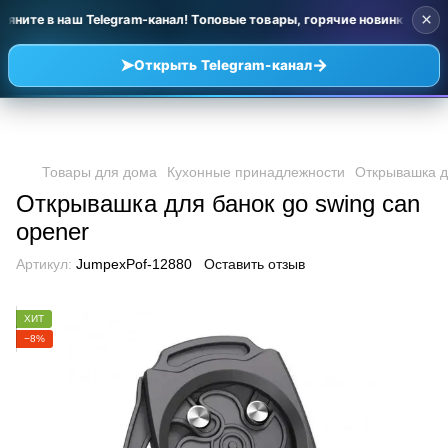
×
яните в наш Telegram-канал! Топовые товары, горячие новинки и уц
➤
→
Открыть Telegram-канал
Товары для дома
Кухонные принадлежности
Открывашка д
Открывашка для банок go swing can
opener
Артикул:
JumpexPof-12880
Оставить отзыв
ХИТ
−8%