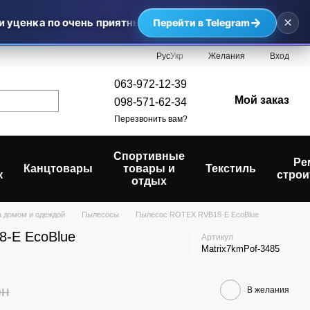
×
→
ценка по очень приятным ценам — самые выгодные предло
Перейти в Telegram
Рус
Укр
Желания
Вход
063-972-12-39
Мой заказ
098-571-62-34
Перезвонить вам?
Спортивные
Ре
Канцтовары
товары и
Текстиль
к
строи
отдых
а домом и одеждой
Пылесосы
Пылесос ROTEX RVB18-E EcoBlue
-E EcoBlue
Артикул
Matrix7kmPof-3485
рн
В желания