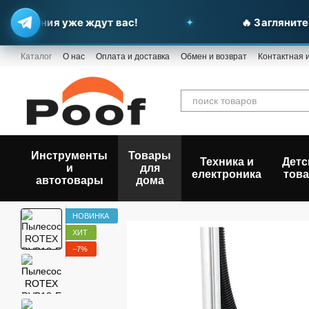
жения уже ждут вас!
🔥 Загляните в н
Перейти к основному контенту
Каталог
О нас
Оплата и доставка
Обмен и возврат
Контактная
Инструменты
Товары
Техника и
Детс
и
для
електроника
тов
автотовары
дома
НОВИНКА
ХИТ
−7%