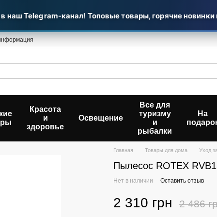
аш Telegram-канал! Топовые товары, горячие новинки и у
 информация
Все для
Красота
кие
туризму
На
и
Освещение
ары
и
подаро
здоровье
рыбалки
Главная
Товары для дома
Уход з
Пылесос ROTEX RVB18
Нет в наличии
Оставить отзыв
2 310 грн
2 486 г