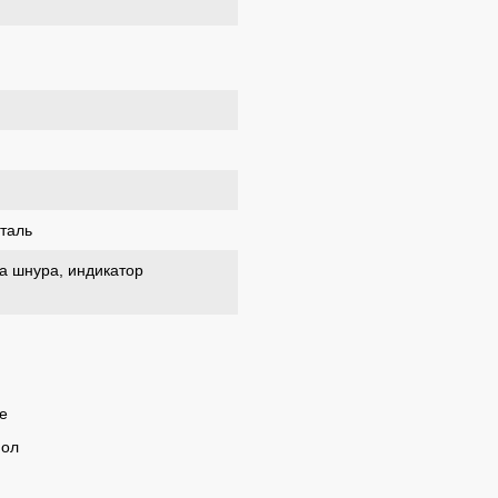
таль
а шнура, индикатор
e
пол