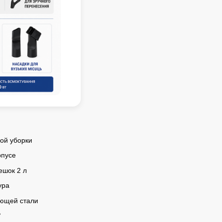
ой уборки
рпусе
ешок 2 л
ура
еющей стали
°