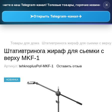
×
яните в наш Telegram-канал! Топовые товары, горячие новинки и уц
➤
→
Открыть Telegram-канал
Товары для дома
Штативтринога жираф для сьемки с верху
Штативтринога жираф для сьемки с
верху MKF-1
Артикул:
tehknoplusPof-MKF-1
Оставить отзыв
НОВИНКА