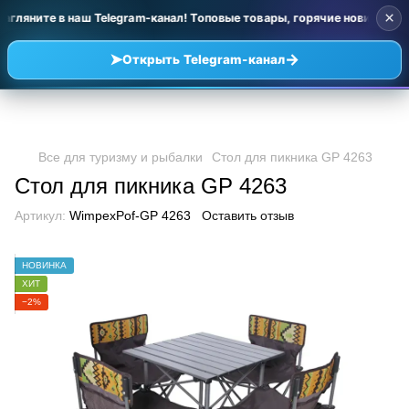
×
агляните в наш Telegram-канал! Топовые товары, горячие новинки и 
➤
→
Открыть Telegram-канал
Все для туризму и рыбалки
Стол для пикника GP 4263
Стол для пикника GP 4263
Артикул:
WimpexPof-GP 4263
Оставить отзыв
НОВИНКА
ХИТ
−2%