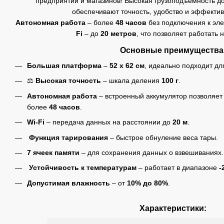
предприятий и магазинов! Высокая грузоподъемность д
обеспечивают точность, удобство и эффектив
Автономная работа
– более
48 часов
без подключения к эле
Fi
– до
20 метров
, что позволяет работать 
Основные преимущества
Большая платформа
–
52 х 62 см
, идеально подходит дл
⚖️
Высокая точность
– шкала деления
100 г
.
Автономная работа
– встроенный аккумулятор позволяет 
более
48 часов
.
Wi-Fi
– передача данных на расстоянии до
20 м
.
️
Функция тарирования
– быстрое обнуление веса тары.
7 ячеек памяти
– для сохранения данных о взвешиваниях.
️
Устойчивость к температурам
– работает в диапазоне
-
Допустимая влажность
– от
10% до 80%
.
Характеристики: