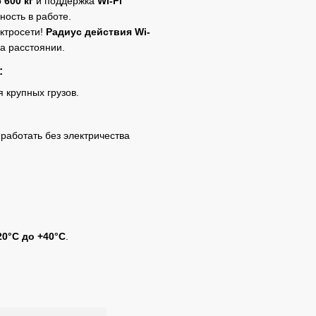
о
600 кг
и поддержка
Wi-Fi
ность в работе.
ктросети!
Радиус действия Wi-
на расстоянии.
:
я крупных грузов.
работать без электричества
20°C до +40°C
.