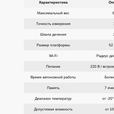
Характеристика
Оп
Максимальный вес
Точность измерения
Шкала деления
Размер платформы
52 
Wi-Fi
Радиус де
Питание
220 В / встро
Время автономной работы
Более
Память
7 яче
Диапазон температур
от -20
Допустимая влажность
от 1