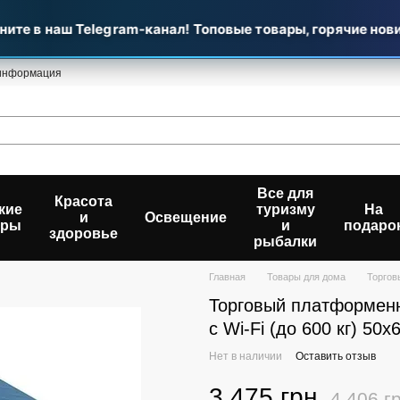
те в наш Telegram-канал! Топовые товары, горячие новин
 информация
Все для
Красота
кие
туризму
На
и
Освещение
ары
и
подаро
здоровье
рыбалки
Главная
Товары для дома
Торгов
Торговый платформенн
с Wi-Fi (до 600 кг) 50х
Нет в наличии
Оставить отзыв
3 475 грн
4 406 г