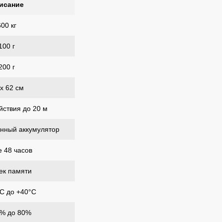
исание
600 кг
100 г
200 г
х 62 см
йствия до 20 м
енный аккумулятор
 48 часов
ек памяти
°C до +40°C
0% до 80%