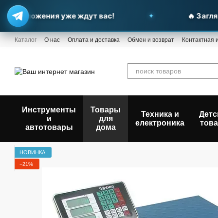
предложения уже ждут вас!
🔥 Загляни
Перейти к основному контенту
Каталог
О нас
Оплата и доставка
Обмен и возврат
Контактная
Инструменты
Товары
Техника и
Детс
и
для
електроника
тов
автотовары
дома
НОВИНКА
−21%