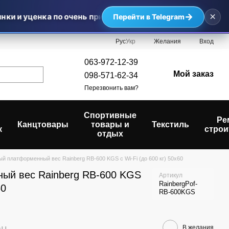
×
→
ки и уценка по очень приятным ценам — самые выгодные 
Перейти в Telegram
Рус
Укр
Желания
Вход
063-972-12-39
Мой заказ
098-571-62-34
Перезвонить вам?
Спортивные
Ре
Канцтовары
товары и
Текстиль
к
строи
отдых
ый платформенный вес Rainberg RB-600 KGS с Wi-Fi (до 600 кг) 50х60
ый вес Rainberg RB-600 KGS
Артикул
RainbergPof-
60
RB-600KGS
рн
В желания