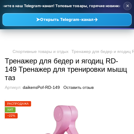
×
ните в наш Telegram-канал! Топовые товары, горячие новинки и уцен
➤
→
Открыть Telegram-канал
Спортивные товары и отдых
Тренажер для бедер и ягодиц 
Тренажер для бедер и ягодиц RD-
149 Тренажер для тренировки мышц
таз
Артикул:
daikensPof-RD-149
Оставить отзыв
РАСПРОДАЖА
ХИТ
−22%