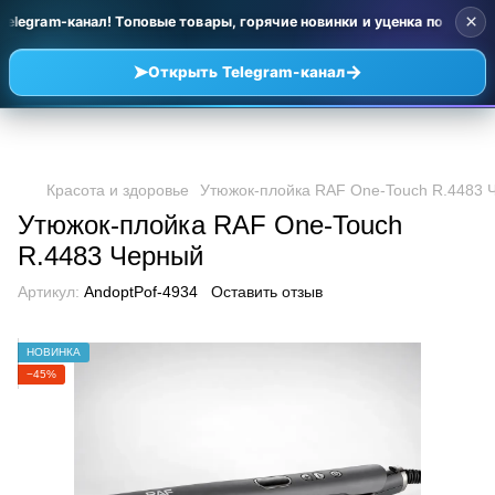
×
elegram-канал! Топовые товары, горячие новинки и уценка по очень 
➤
→
Открыть Telegram-канал
Красота и здоровье
Утюжок-плойка RAF One-Touch R.4483 
Утюжок-плойка RAF One-Touch
R.4483 Черный
Артикул:
AndoptPof-4934
Оставить отзыв
НОВИНКА
−45%