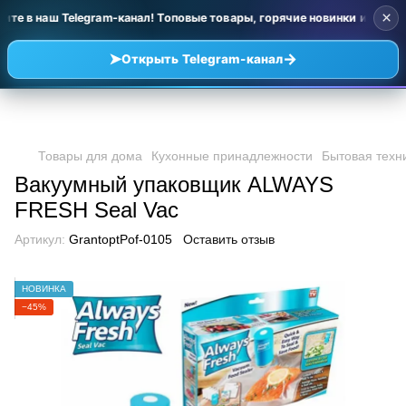
×
те в наш Telegram-канал! Топовые товары, горячие новинки и уценк
➤
→
Открыть Telegram-канал
Товары для дома
Кухонные принадлежности
Бытовая техн
Вакуумный упаковщик ALWAYS
FRESH Seal Vac
Артикул:
GrantoptPof-0105
Оставить отзыв
НОВИНКА
−45%