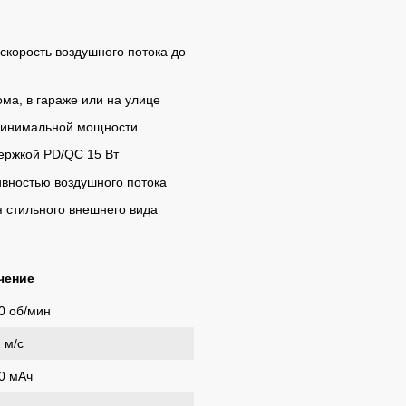
скорость воздушного потока до
ма, в гараже или на улице
минимальной мощности
ержкой PD/QC 15 Вт
вностью воздушного потока
 стильного внешнего вида
чение
0 об/мин
 м/с
0 мАч