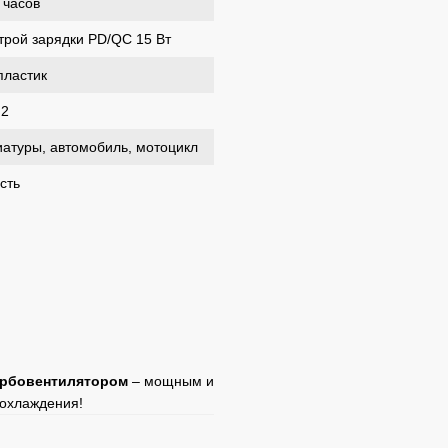
 часов
трой зарядки PD/QC 15 Вт
пластик
2
иатуры, автомобиль, мотоцикл
сть
урбовентилятором
– мощным и
охлаждения!