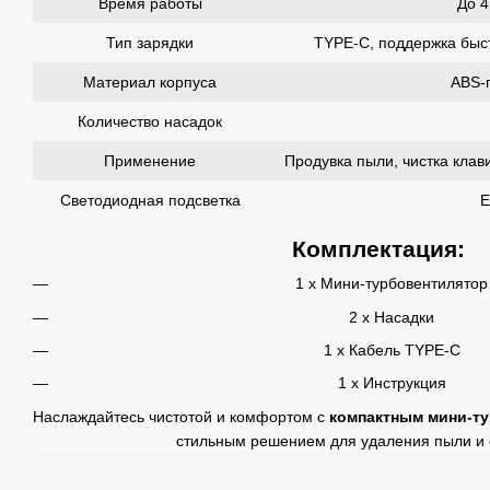
Время работы
До 4
Тип зарядки
TYPE-C, поддержка быс
Материал корпуса
ABS-
Количество насадок
Применение
Продувка пыли, чистка клав
Светодиодная подсветка
Е
Комплектация:
1 x Мини-турбовентилятор
2 x Насадки
1 x Кабель TYPE-C
1 x Инструкция
Наслаждайтесь чистотой и комфортом с
компактным мини-т
стильным решением для удаления пыли и 