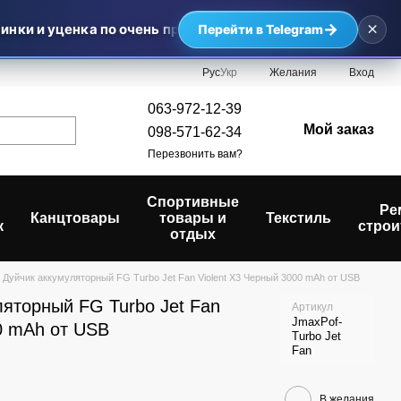
×
→
нки и уценка по очень приятным ценам — самые выгодные
Перейти в Telegram
Рус
Укр
Желания
Вход
063-972-12-39
Мой заказ
098-571-62-34
Перезвонить вам?
Спортивные
Ре
Канцтовары
товары и
Текстиль
к
строи
отдых
 Дуйчик аккумуляторный FG Turbo Jet Fan Violent X3 Черный 3000 mAh от USB
ляторный FG Turbo Jet Fan
Артикул
JmaxPof-
0 mAh от USB
Turbo Jet
Fan
В желания