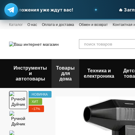
 предложения уже ждут вас!
🔥 Заглян
Перейти к основному контенту
Каталог
О нас
Оплата и доставка
Обмен и возврат
Контактная
Инструменты
Товары
Техника и
Детс
и
для
електроника
тов
автотовары
дома
НОВИНКА
ХИТ
−17%