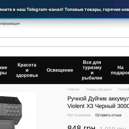
ите в наш Telegram-канал! Топовые товары, горячие нови
 информация
Все для
Красота
кие
туризму
На
и
Освещение
ары
и
подаро
здоровье
рыбалки
Главная
Товары для дома
Ручной
Ручной Дуйчик аккуму
Violent X3 Черный 300
Нет в наличии
Оставить отзыв
848 грн
1 019 грн