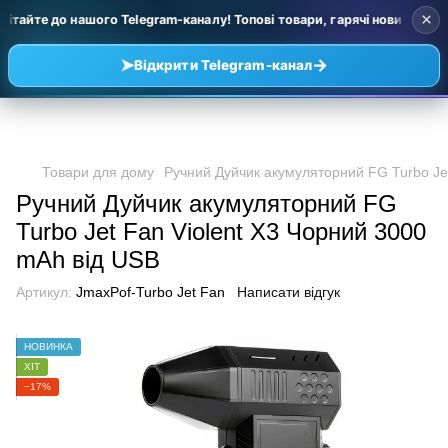
×
ітайте до нашого Telegram-каналу! Топові товари, гарячі новинки та у
➤
→
Відкрити Telegram-канал
Товари для дому
Ручний Дуйчик акумуляторний FG Turbo Je
Ручний Дуйчик акумуляторний FG
Turbo Jet Fan Violent X3 Чорний 3000
mAh від USB
Артикул:
JmaxPof-Turbo Jet Fan
Написати відгук
НОВИНКА
ХІТ
−17%