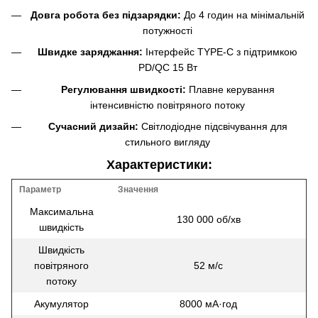
Довга робота без підзарядки:
До 4 годин на мінімальній
потужності
Швидке заряджання:
Інтерфейс TYPE-C з підтримкою
PD/QC 15 Вт
Регулювання швидкості:
Плавне керування
інтенсивністю повітряного потоку
Сучасний дизайн:
Світлодіодне підсвічування для
стильного вигляду
Характеристики:
Параметр
Значення
Максимальна
130 000 об/хв
швидкість
Швидкість
повітряного
52 м/с
потоку
Акумулятор
8000 мА·год