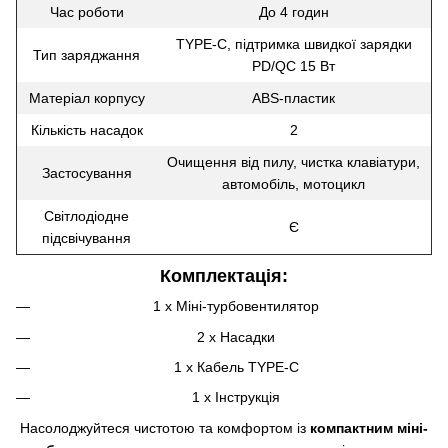
Час роботи
До 4 годин
TYPE-C, підтримка швидкої зарядки
Тип заряджання
PD/QC 15 Вт
Матеріал корпусу
ABS-пластик
Кількість насадок
2
Очищення від пилу, чистка клавіатури,
Застосування
автомобіль, мотоцикл
Світлодіодне
Є
підсвічування
Комплектація:
1 x Міні-турбовентилятор
2 x Насадки
1 x Кабель TYPE-C
1 x Інструкція
Насолоджуйтеся чистотою та комфортом із
компактним міні-