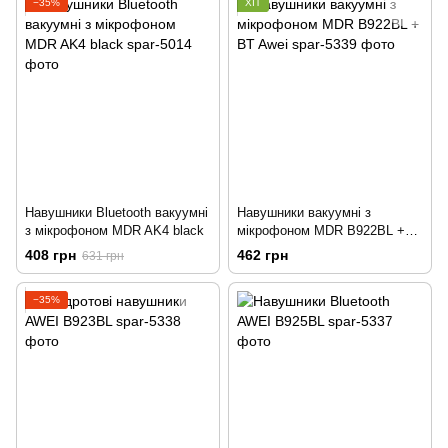
−35%
ХІТ
Навушники Bluetooth вакуумні
Навушники вакуумні з
з мікрофоном MDR AK4 black
мікрофоном MDR B922BL +
BT Awei
408 грн
462 грн
631 грн
−35%