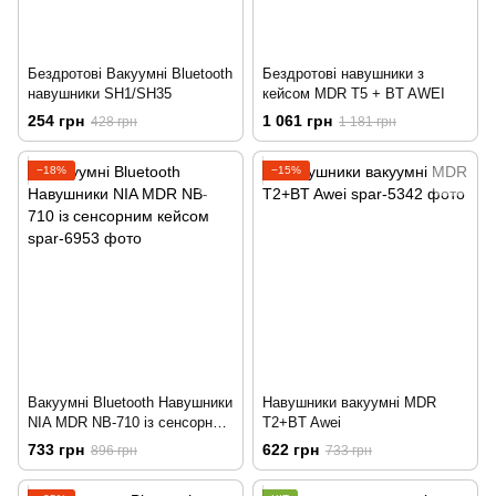
Бездротові Вакуумні Bluetooth
Бездротові навушники з
навушники SH1/SH35
кейсом MDR T5 + BT AWEI
254 грн
1 061 грн
428 грн
1 181 грн
−18%
−15%
Вакуумні Bluetooth Навушники
Навушники вакуумні MDR
NIA MDR NB-710 із сенсорним
T2+BT Awei
кейсом
733 грн
622 грн
896 грн
733 грн