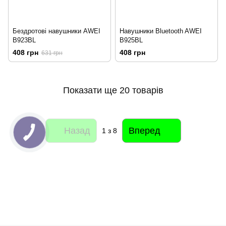
Бездротові навушники AWEI
Навушники Bluetooth AWEI
B923BL
B925BL
408 грн
408 грн
631 грн
Показати ще 20 товарів
Назад
Вперед
1
з 8