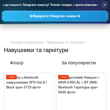
×
те до нашого Telegram-каналу! Топові товари, гарячі новинки та уцінк
➤
→
Відкрити Telegram-канал
Техніка і електроніка
Навушники та гарнітури
Навушники та гарнітури
Фільтр
За популярністю
−19%
−21%