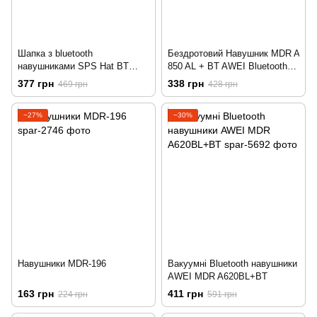
Шапка з bluetooth
Бездротовий Навушник MDR A
навушниками SPS Hat BT
850 AL + BT AWEI Bluetooth
Black
Гарнітура
377 грн
338 грн
469 грн
428 грн
−27%
−30%
Навушники MDR-196
Вакуумні Bluetooth навушники
AWEI MDR A620BL+BT
163 грн
411 грн
224 грн
591 грн