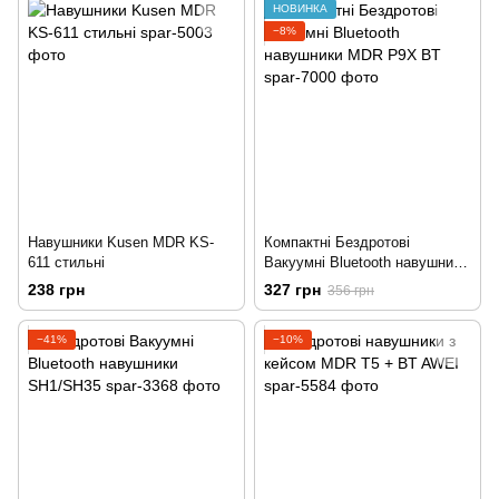
НОВИНКА
−8%
Навушники Kusen MDR KS-
Компактні Бездротові
611 стильні
Вакуумні Bluetooth навушники
MDR P9X BT
238 грн
327 грн
356 грн
−41%
−10%