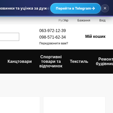
×
→
винки та уцінка за дуже приємними цінами — найвигідніші 
Перейти в Telegram
Рус
Укр
Бажання
Вхід
063-972-12-39
Мій кошик
098-571-62-34
Передзвонити вам?
Спортивні
Ремонт
Канцтовари
товари та
Текстиль
будівни
відпочинок