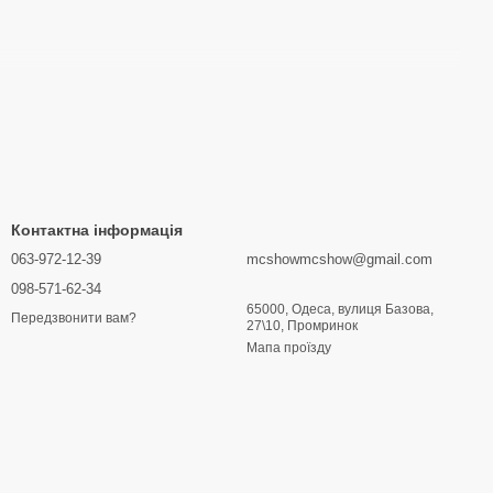
Контактна інформація
063-972-12-39
mcshowmcshow@gmail.com
098-571-62-34
65000, Одеса, вулиця Базова,
Передзвонити вам?
27\10, Промринок
Мапа проїзду