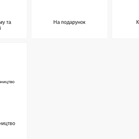
му та
На подарунок
К
і
вництво