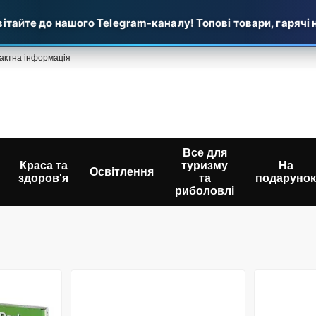
тайте до нашого Telegram-каналу! Топові товари, гарячі но
актна інформація
Все для
Краса та
туризму
На
Освітлення
здоров'я
та
подарунок
риболовлі