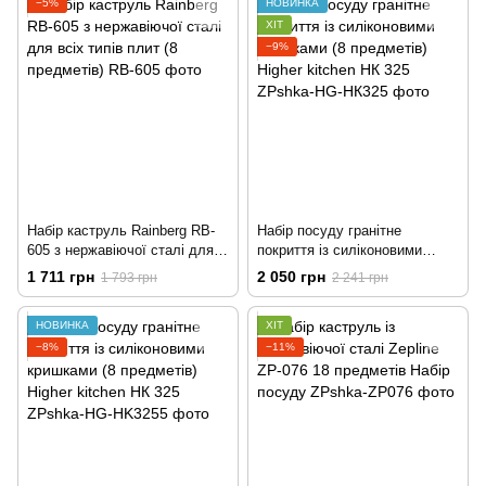
−5%
НОВИНКА
ХІТ
−9%
Набір каструль Rainberg RB-
Набір посуду гранітне
605 з нержавіючої сталі для
покриття із силіконовими
всіх типів плит (8 предметів)
кришками (8 предметів) Higher
1 711 грн
2 050 грн
1 793 грн
2 241 грн
kitchen НК 325
НОВИНКА
ХІТ
−8%
−11%