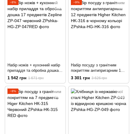
−8%
−9%
Набір ножів + кухонний набір
Набір посуду з гранітним
приладдя та обробна дошка
покриттям антипригарним 12
17 предметів Zepline ZP-047
предметів Higher Kitchen HK-
1 542 грн
3 301 грн
1 671 грн
3 626 грн
червоний
316 в чорному кольорі
−8%