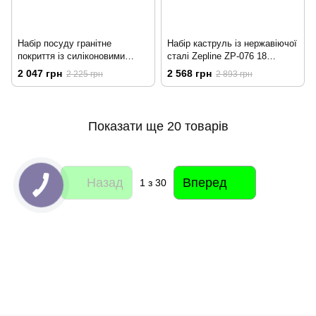
Набір посуду гранітне
Набір каструль із нержавіючої
покриття із силіконовими
сталі Zepline ZP-076 18
кришками (8 предметів) Higher
предметів Набір посуду
2 047 грн
2 568 грн
2 225 грн
2 893 грн
kitchen НК 325
Показати ще 20 товарів
Назад
Вперед
1
з 30