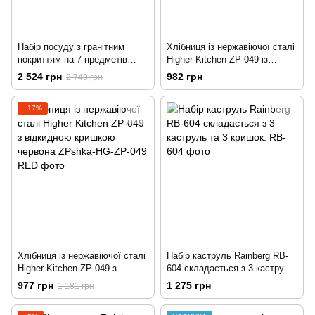
Набір посуду з гранітним
Хлібниця із нержавіючої сталі
покриттям на 7 предметів
Higher Kitchen ZP-049 із
Higer Kitchen НК-315 Червоний
відкидною кришкою чорна
2 524 грн
982 грн
2 749 грн
−17%
Хлібниця із нержавіючої сталі
Набір каструль Rainberg RB-
Higher Kitchen ZP-049 з
604 складається з 3 каструль
відкидною кришкою червона
та 3 кришок.
977 грн
1 275 грн
1 181 грн