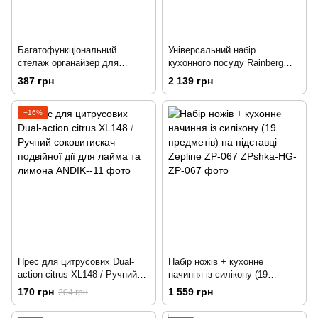
Багатофункціональний
Універсальний набір
стелаж органайзер для
кухонного посуду Rainberg
мікрохвильової печі
RB-601 12 предметів набір
387 грн
2 139 грн
каструль
−16%
Прес для цитрусових Dual-
Набір ножів + кухонне
action citrus XL148 / Ручний
начиння із силікону (19
соковитискач подвійної дії
предметів) на підставці
170 грн
1 559 грн
204 грн
для лайма та лимона
Zepline ZP-067