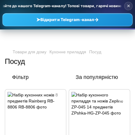
×
айте до нашого Telegram-каналу! Топові товари, гарячі новинки та уці
➤
→
Відкрити Telegram-канал
Товари для дому
Кухонне приладдя
Посуд
Посуд
Фільтр
За популярністю