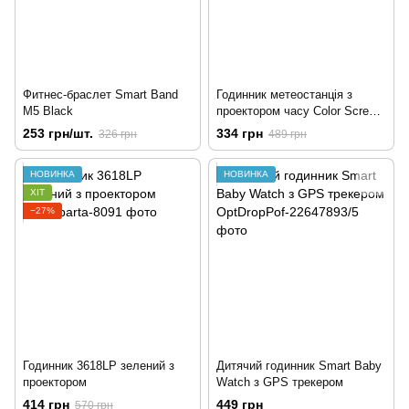
Фитнес-браслет Smart Band
Годинник метеостанція з
M5 Black
проектором часу Color Screen
Calendar 8190
253 грн/шт.
334 грн
326 грн
489 грн
НОВИНКА
НОВИНКА
ХІТ
−27%
Годинник 3618LP зелений з
Дитячий годинник Smart Baby
проектором
Watch з GPS трекером
414 грн
449 грн
570 грн