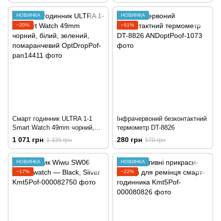
НОВИНКА
НОВИНКА
−20%
−51%
Смарт годинник ULTRA 1-1
Інфрачервоний безконтактний
Smart Watch 49mm чорний,
термометр DT-8826
білий, зелений, помаранчевий
1 071 грн
280 грн
1 335 грн
570 грн
НОВИНКА
НОВИНКА
−17%
−22%