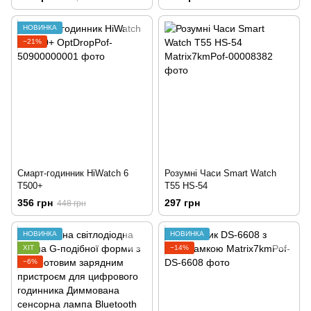
НОВИНКА
−21%
Смарт-годинник HiWatch 6
Розумні Часи Smart Watch
T500+
T55 HS-54
356 грн
297 грн
448 грн
НОВИНКА
НОВИНКА
ХІТ
−14%
−6%