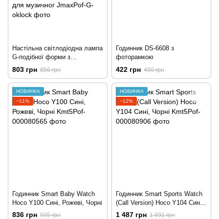
Настільна світлодіодна лампа
Годинник DS-6608 з
G-подібної форми з
фоторамкою
бездротовим зарядним
803 грн
422 грн
856 грн
490 грн
пристроєм для цифрового
годинника Диммована
НОВИНКА
НОВИНКА
сенсорна лампа Bluetooth для
музичног
−11%
−12%
Годинник Smart Baby Watch
Годинник Smart Sports Watch
Hoco Y100 Сині, Рожеві, Чорні
(Call Version) Hoco Y104 Сині,
Чорні
836 грн
1 487 грн
935 грн
1 691 грн