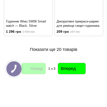
Годинник Wiwu SW06 Smart
Декоративні прикраси-шарми
watch — Black, Silver
для ремінця смарт-годинника
1 296 грн
209 грн
1 558 грн
267 грн
Показати ще 20 товарів
Назад
Вперед
1
з 3