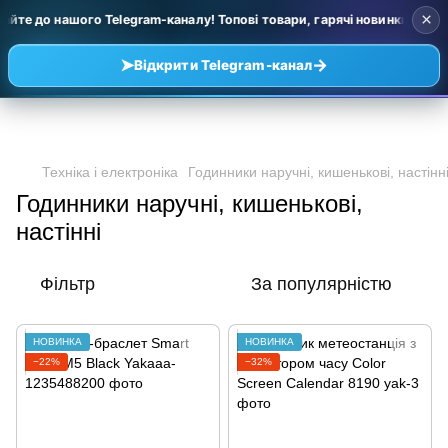
×
йте до нашого Telegram-каналу! Топові товари, гарячі новинки та уцін
➤
→
Відкрити Telegram-канал
Техніка і електроніка
Годинники наручні, кишенькові, настінн
Годинники наручні, кишенькові,
настінні
Фільтр
За популярністю
НОВИНКА
НОВИНКА
−22%
−32%