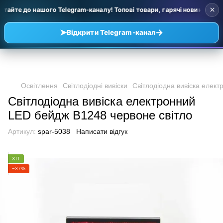
×
ітайте до нашого Telegram-каналу! Топові товари, гарячі новинки та у
➤
→
Відкрити Telegram-канал
Освітлення
Світлодіодні вивіски
Світлодіодна вивіска елек
Світлодіодна вивіска електронний
LED бейдж B1248 червоне світло
Артикул:
spar-5038
Написати відгук
ХІТ
−37%