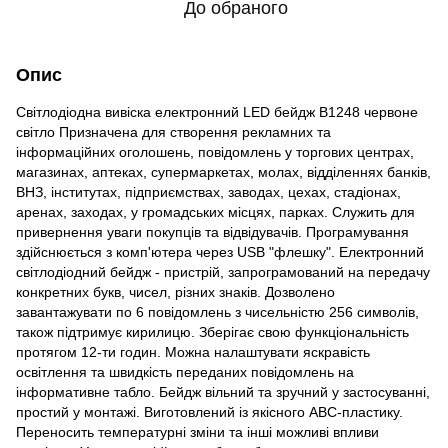
До обраного
Опис
Світлодіодна вивіска електронний LED бейдж B1248 червоне
світло Призначена для створення рекламних та
інформаційних оголошень, повідомлень у торгових центрах,
магазинах, аптеках, супермаркетах, молах, відділеннях банків,
ВНЗ, інститутах, підприємствах, заводах, цехах, стадіонах,
аренах, заходах, у громадських місцях, парках. Служить для
привернення уваги покупців та відвідувачів. Програмування
здійснюється з комп'ютера через USB "флешку". Електронний
світлодіодний бейдж - пристрій, запрограмований на передачу
конкретних букв, чисел, різних знаків. Дозволено
завантажувати по 6 повідомлень з чисельністю 256 символів,
також підтримує кирилицю. Зберігає свою функціональність
протягом 12-ти годин. Можна налаштувати яскравість
освітлення та швидкість переданих повідомлень на
інформативне табло. Бейдж вільний та зручний у застосуванні,
простий у монтажі. Виготовлений із якісного АВС-пластику.
Переносить температурні зміни та інші можливі впливи