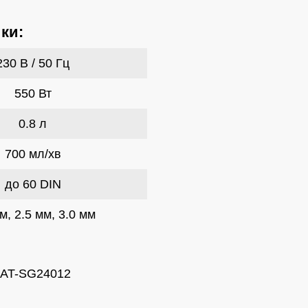
ки:
230 В / 50 Гц
550 Вт
0.8 л
700 мл/хв
до 60 DIN
м, 2.5 мм, 3.0 мм
 AT-SG24012