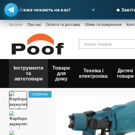
озиції вже чекають на вас!
🔥 Завітайт
Перейти до основного контенту
Каталог
Про нас
Оплата та доставка
Обмін та повернення
Конт
Інструменти
Товари
Техніка і
Дитячі
та
для
електроніка
товари
автотовари
дому
НОВИНКА