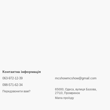
Контактна інформація
063-972-12-39
mcshowmcshow@gmail.com
098-571-62-34
65000, Одеса, вулиця Базова,
Передзвонити вам?
27\10, Промринок
Мапа проїзду