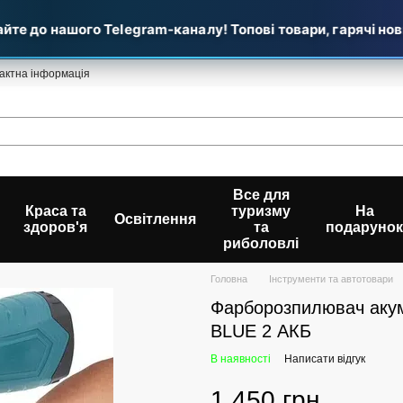
е до нашого Telegram-каналу! Топові товари, гарячі новин
актна інформація
Все для
Краса та
туризму
На
Освітлення
здоров'я
та
подарунок
риболовлі
Головна
Інструменти та автотовари
Фарборозпилювач аку
BLUE 2 АКБ
В наявності
Написати відгук
1 450 грн