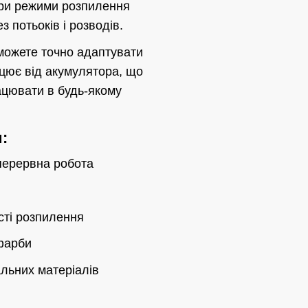
 три режими розпилення
 потьоків і розводів.
зможете точно адаптувати
ацює від акумулятора, що
ацювати в будь-якому
:
ерервна робота
сті розпилення
 фарби
альних матеріалів