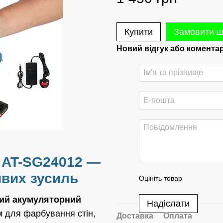
Купити
Замовити 
Новий відгук або комента
 AT-SG24012 —
йвих зусиль
Оцініть товар
ий акумуляторний
Надіслати
м для фарбування стін,
Доставка
Оплата