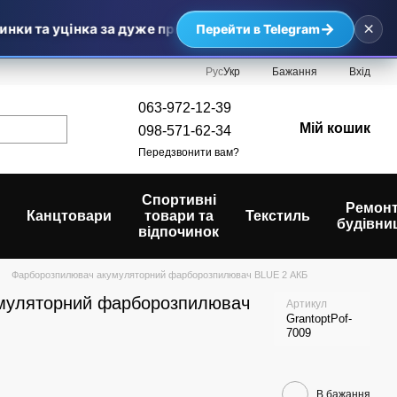
×
→
ки та уцінка за дуже приємними цінами — найвигідніші про
Перейти в Telegram
Рус
Укр
Бажання
Вхід
063-972-12-39
Мій кошик
098-571-62-34
Передзвонити вам?
Спортивні
Ремонт
Канцтовари
товари та
Текстиль
будівни
відпочинок
Фарборозпилювач акумуляторний фарборозпилювач BLUE 2 АКБ
муляторний фарборозпилювач
Артикул
GrantoptPof-
7009
В бажання