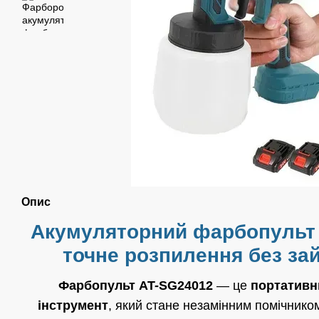
Опис
Акумуляторний фарбопульт
точне розпилення без за
Фарбопульт AT-SG24012
— це
портативн
інструмент
, який стане незамінним помічнико