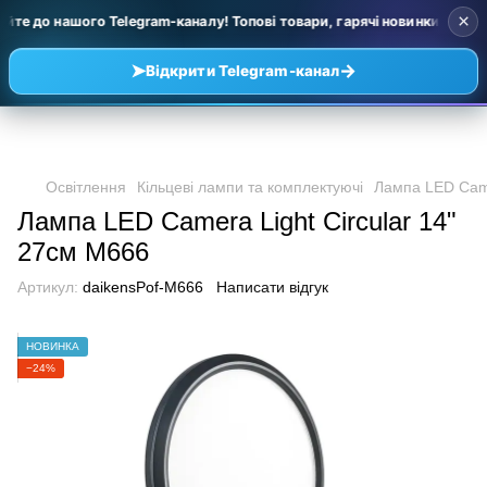
×
те до нашого Telegram-каналу! Топові товари, гарячі новинки та уцінк
➤
→
Відкрити Telegram-канал
Освітлення
Кільцеві лампи та комплектуючі
Лампа LED Came
Лампа LED Camera Light Circular 14"
27см M666
Артикул:
daikensPof-M666
Написати відгук
НОВИНКА
−24%