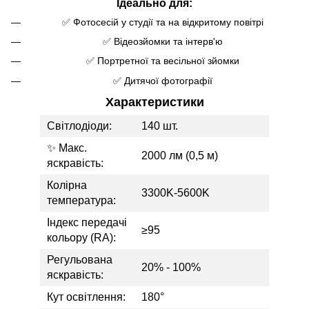
Ідеально для:
✅ Фотосесій у студії та на відкритому повітрі
✅ Відеозйомки та інтерв'ю
✅ Портретної та весільної зйомки
✅ Дитячої фотографії
Характеристики
Світлодіоди:
140 шт.
✨ Макс.
2000 лм (0,5 м)
яскравість:
Колірна
3300K-5600K
температура:
Індекс передачі
≥95
кольору (RA):
Регульована
20% - 100%
яскравість:
Кут освітлення:
180°