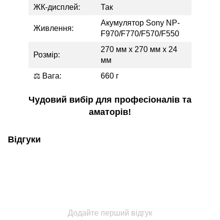
ЖК-дисплей:
Так
Акумулятор Sony NP-
Живлення:
F970/F770/F570/F550
270 мм х 270 мм х 24
Розмір:
мм
⚖ Вага:
660 г
Чудовий вибір для професіоналів та
аматорів!
Відгуки
Додайте перший відгук