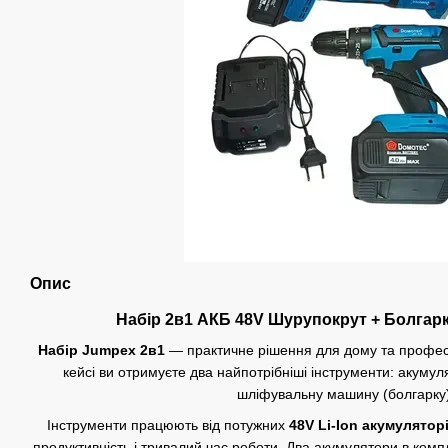
Опис
️ Набір 2в1 АКБ 48V Шурупокрут + Болгарк
Набір Jumpex 2в1
— практичне рішення для дому та профес
кейсі ви отримуєте два найпотрібніші інструменти: акумул
шліфувальну машину (болгарку)
Інструменти працюють від потужних
48V Li-Ion акумулятор
продуктивність і тривалий час роботи. Два акумулятори в ком