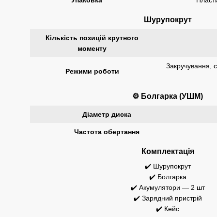
Шурупокрут
Кількість позицій крутного
моменту
Закручування, с
Режими роботи
⚙️ Болгарка (УШМ)
Діаметр диска
Частота обертання
Комплектація
✔️ Шурупокрут
✔️ Болгарка
✔️ Акумулятори — 2 шт
✔️ Зарядний пристрій
✔️ Кейс