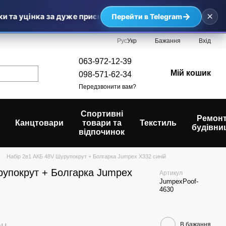
×
→
 уцінка за дуже приємними цінами — найвигідніші пропозиц
Перейти в Telegram
Рус
Укр
Бажання
Вхід
063-972-12-39
Мій кошик
098-571-62-34
Передзвонити вам?
Спортивні
Ремонт
Канцтовари
товари та
Текстиль
будівни
відпочинок
Набір 2в1 АКБ 48V Шурупокрут + Болгарка Jumpex X332 синій
рупокрут + Болгарка Jumpex
Артикул
JumpexPoof-
4630
рн
В бажання