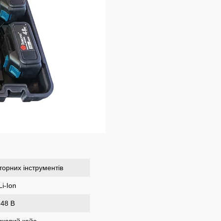
торних інструментів
Li-Ion
48 В
иковий кейс