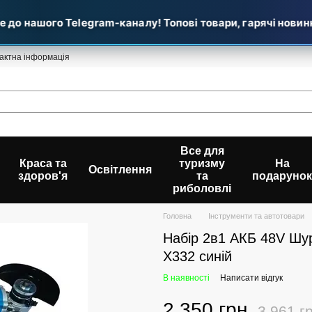
нашого Telegram-каналу! Топові товари, гарячі новинки та
актна інформація
Все для
Краса та
туризму
На
Освітлення
здоров'я
та
подарунок
риболовлі
Головна
Інструменти та автотовари
Набір 2в1 АКБ 48V Шу
X332 синій
В наявності
Написати відгук
2 350 грн
3 961 г