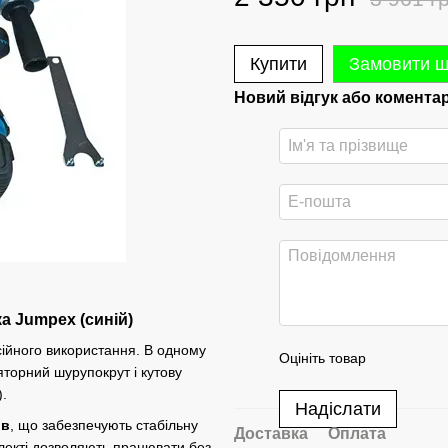
Купити
Замовити 
Новий відгук або комента
а Jumpex (синій)
ійного використання. В одному
Оцініть товар
яторний шурупокрут і кутову
.
Надіслати
ів
, що забезпечують стабільну
Доставка
Оплата
плекті дозволяють працювати без