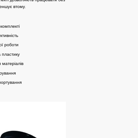
еншує втому.
 комплекті
ктивність
ої роботи
 пластику
 матеріалів
ерування
спортування