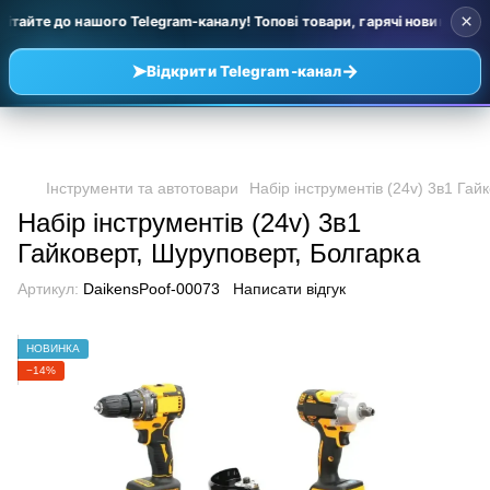
×
ітайте до нашого Telegram-каналу! Топові товари, гарячі новинки та у
➤
→
Відкрити Telegram-канал
Інструменти та автотовари
Набір інструментів (24v) 3в1 Гай
Набір інструментів (24v) 3в1
Гайковерт, Шуруповерт, Болгарка
Артикул:
DaikensPoof-00073
Написати відгук
НОВИНКА
−14%