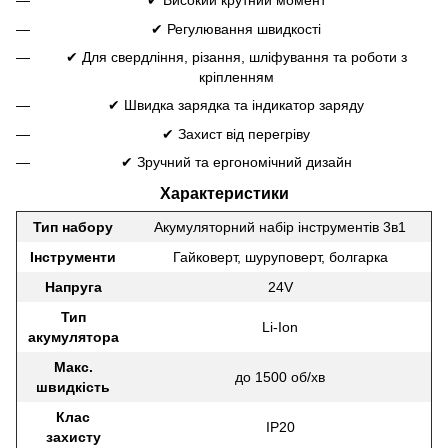
✔ Високий крутний момент
✔ Регулювання швидкості
✔ Для свердління, різання, шліфування та роботи з
кріпленням
✔ Швидка зарядка та індикатор заряду
✔ Захист від перегріву
✔ Зручний та ергономічний дизайн
Характеристики
Тип набору
Акумуляторний набір інструментів 3в1
Інструменти
Гайковерт, шуруповерт, болгарка
Напруга
24V
Тип
Li-Ion
акумулятора
Макс.
до 1500 об/хв
швидкість
Клас
IP20
захисту