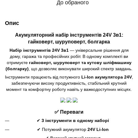
До обраного
Опис
Акумуляторний набір інструментів 24V 3в1:
гайковерт, шуруповерт, болгарка
Набір інструментів 24V 3в1
— універсальне рішення для
дому, гаража та професійних робіт. В одному комплекті ви
отримуєте
гайковерт, шуруповерт та кутову шліфмашину
(болгарку)
, що дозволяє виконувати широкий спектр завдань.
Інструменти працюють від потужного
Li-Ion акумулятора 24V
,
забезпечуючи високу продуктивність, стабільний крутний
момент та комфортну роботу навіть у важкодоступних місцях.
✅ Переваги
✔
3 інструменти в одному наборі
✔ Потужний акумулятор
24V Li-Ion