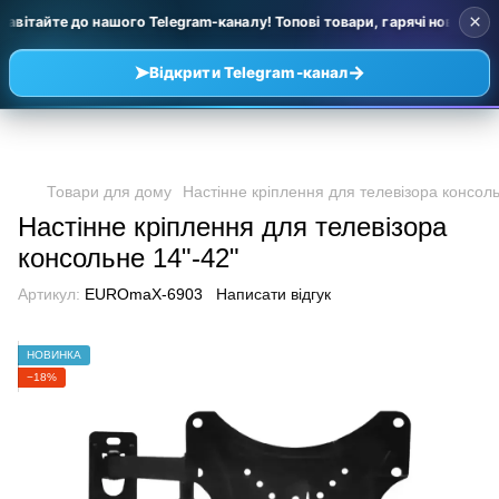
×
авітайте до нашого Telegram-каналу! Топові товари, гарячі новинки т
➤
→
Відкрити Telegram-канал
Товари для дому
Настінне кріплення для телевізора консоль
Настінне кріплення для телевізора
консольне 14"-42"
Артикул:
EUROmaX-6903
Написати відгук
НОВИНКА
−18%