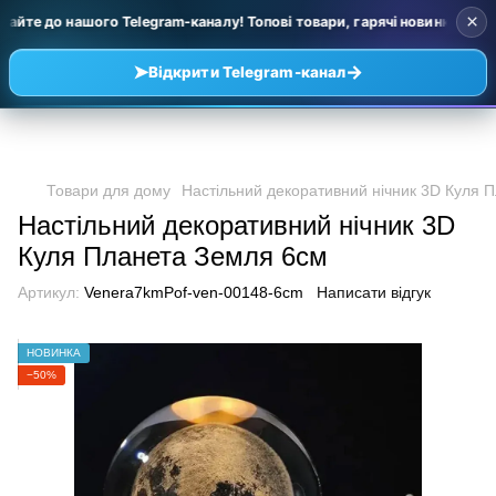
×
айте до нашого Telegram-каналу! Топові товари, гарячі новинки та уці
➤
→
Відкрити Telegram-канал
Товари для дому
Настільний декоративний нічник 3D Куля 
Настільний декоративний нічник 3D
Куля Планета Земля 6см
Артикул:
Venera7kmPof-ven-00148-6cm
Написати відгук
НОВИНКА
−50%