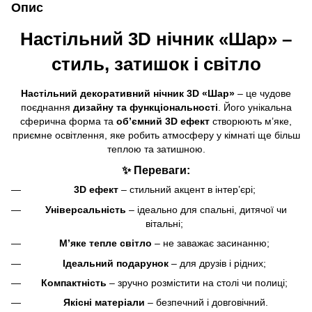
Опис
Настільний 3D нічник «Шар» –
стиль, затишок і світло
Настільний декоративний нічник 3D «Шар»
– це чудове
поєднання
дизайну та функціональності
. Його унікальна
сферична форма та
об’ємний 3D ефект
створюють м’яке,
приємне освітлення, яке робить атмосферу у кімнаті ще більш
теплою та затишною.
✨ Переваги:
3D ефект
– стильний акцент в інтер’єрі;
️
Універсальність
– ідеально для спальні, дитячої чи
вітальні;
М’яке тепле світло
– не заважає засинанню;
Ідеальний подарунок
– для друзів і рідних;
Компактність
– зручно розмістити на столі чи полиці;
️
Якісні матеріали
– безпечний і довговічний.