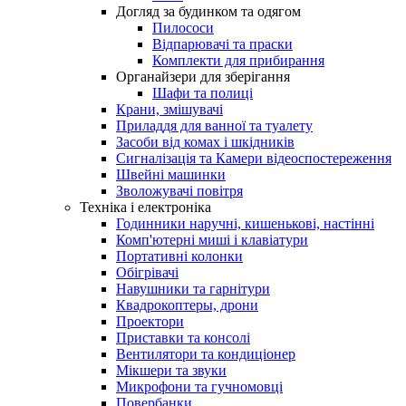
Догляд за будинком та одягом
Пилососи
Відпарювачі та праски
Комплекти для прибирання
Органайзери для зберігання
Шафи та полиці
Крани, змішувачі
Приладдя для ванної та туалету
Засоби від комах і шкідників
Сигналізація та Камери відеоспостереження
Швейні машинки
Зволожувачі повітря
Техніка і електроніка
Годинники наручні, кишенькові, настінні
Комп'ютерні миші і клавіатури
Портативні колонки
Обігрівачі
Навушники та гарнітури
Квадрокоптеры, дрони
Проектори
Приставки та консолі
Вентилятори та кондиціонер
Мікшери та звуки
Микрофони та гучномовці
Повербанки