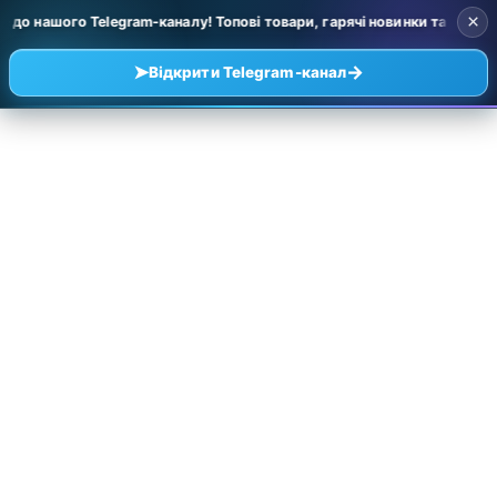
×
 нашого Telegram-каналу! Топові товари, гарячі новинки та уцінка за 
➤
→
Відкрити Telegram-канал