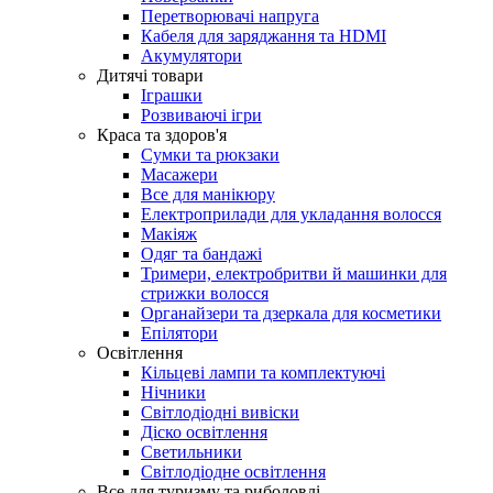
Перетворювачі напруга
Кабеля для заряджання та HDMI
Акумулятори
Дитячі товари
Іграшки
Розвиваючі ігри
Краса та здоров'я
Сумки та рюкзаки
Масажери
Все для манікюру
Електроприлади для укладання волосся
Макіяж
Одяг та бандажі
Тримери, електробритви й машинки для
стрижки волосся
Органайзери та дзеркала для косметики
Епілятори
Освітлення
Кільцеві лампи та комплектуючі
Нічники
Світлодіодні вивіски
Діско освітлення
Светильники
Світлодіодне освітлення
Все для туризму та риболовлі