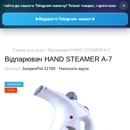
×
ітайте до нашого Telegram-каналу! Топові товари, гарячі новинки та у
➤
→
Відкрити Telegram-канал
Товари для дому
Відпарювач HAND STEAMER A-7
Відпарювач HAND STEAMER A-7
Артикул:
JumpexPof-11700
Написати відгук
НОВИНКА
−17%