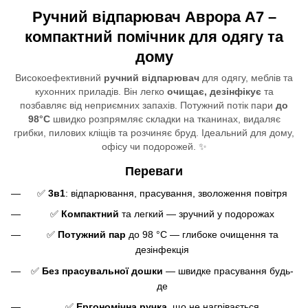
Ручний відпарювач Аврора A7 –
компактний помічник для одягу та
дому
Високоефективний
ручний відпарювач
для одягу, меблів та
кухонних приладів. Він легко
очищає, дезінфікує
та
позбавляє від неприємних запахів. Потужний потік пари
до
98°C
швидко розпрямляє складки на тканинах, видаляє
грибки, пилових кліщів та розчиняє бруд. Ідеальний для дому,
офісу чи подорожей. ✨
Переваги
✅
3в1
: відпарювання, прасування, зволоження повітря
✅
Компактний
та легкий — зручний у подорожах
✅
Потужний пар
до 98 °C — глибоке очищення та
дезінфекція
✅
Без прасувальної дошки
— швидке прасування будь-
де
✅
Ергономічна ручка
, що не нагрівається