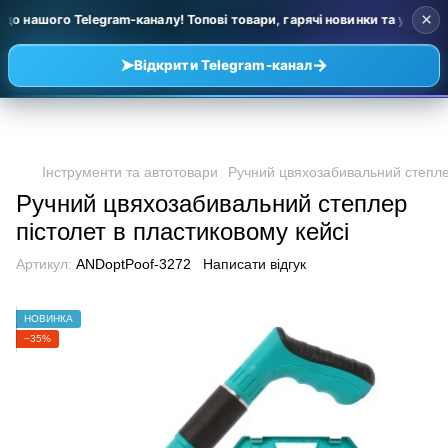
×
 нашого Telegram-каналу! Топові товари, гарячі новинки та уцінка за 
➤
→
Відкрити Telegram-канал
Інструменти та автотовари
Ручний цвяхозабивальний степлер
Ручний цвяхозабивальний степлер
пістолет в пластиковому кейсі
Артикул:
ANDoptPoof-3272
Написати відгук
НОВИНКА
−35%