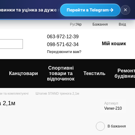
×
→
винки та уцінка за дуже приємними цінами — найвигідніші 
Перейти в Telegram
Рус
Укр
Бажання
Вхід
063-972-12-39
Мій кошик
098-571-62-34
Передзвонити вам?
Спортивні
Ремонт
Канцтовари
товари та
Текстиль
будівни
відпочинок
пи та комплектуючі
Штатив STAND тренога 2,1м
 2,1м
Артикул
Vener-210
В бажання