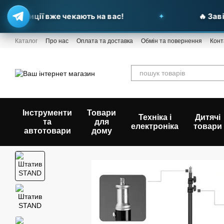
ропозиції вже чекають на вас!
🔥 Завіт
Перейти до основного контенту
Каталог
Про нас
Оплата та доставка
Обмін та повернення
Конт
Інструменти
Товари
Техніка і
Дитячі
та
для
електроніка
товари
автотовари
дому