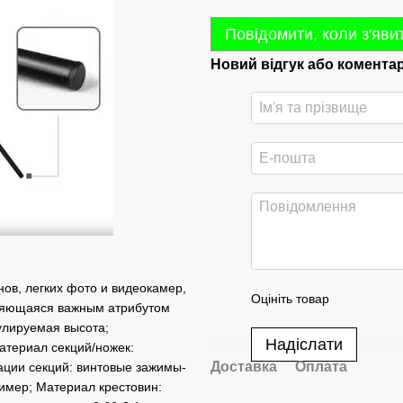
Повідомити, коли з'яви
Новий відгук або комента
ов, легких фото и видеокамер,
Оцініть товар
вляющаяся важным атрибутом
улируемая высота;
Надіслати
атериал секций/ножек:
Доставка
Оплата
ации секций: винтовые зажимы-
имер; Материал крестовин: