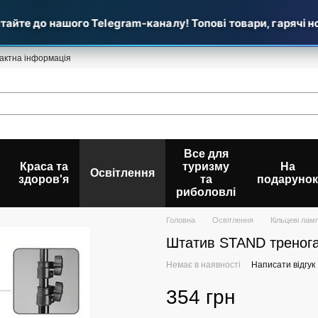
айте до нашого Telegram-каналу! Топові товари, гарячі но
актна інформація
Все для
Краса та
туризму
На
Освітлення
здоров'я
та
подарунок
риболовлі
Головна
Освітлення
Кільцеві лам
Штатив STAND тренога
Немає в наявності
Написати відгук
354 грн