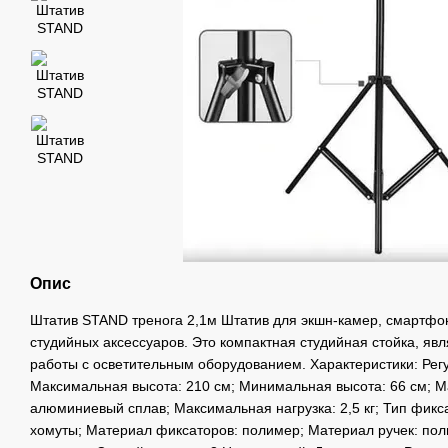
Опис
Штатив STAND тренога 2,1м Штатив для экшн-камер, смартфон
студийных аксессуаров. Это компактная студийная стойка, я
работы с осветительным оборудованием. Характеристики: Рег
Максимальная высота: 210 см; Минимальная высота: 66 см; М
алюминиевый сплав; Максимальная нагрузка: 2,5 кг; Тип фикс
хомуты; Материал фиксаторов: полимер; Материал ручек: пол