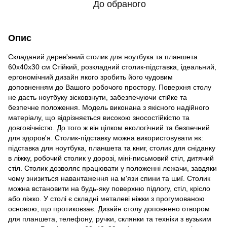
До обраного
Опис
Складаний дерев'яний столик для ноутбука та планшета
60х40х30 см Стійкий, розкладний столик-підставка, ідеальний,
ергономічний дизайн якого зробить його чудовим
доповненням до Вашого робочого простору. Поверхня столу
не дасть ноутбуку зісковзнути, забезпечуючи стійке та
безпечне положення. Модель виконана з якісного надійного
матеріалу, що відрізняється високою зносостійкістю та
довговічністю. До того ж він цілком екологічний та безпечний
для здоров'я. Столик-підставку можна використовувати як:
підставка для ноутбука, планшета та книг, столик для сніданку
в ліжку, робочий столик у дорозі, міні-письмовий стіл, дитячий
стіл. Столик дозволяє працювати у положенні лежачи, завдяки
чому знизиться навантаження на м'язи спини та шиї. Столик
можна встановити на будь-яку поверхню підлогу, стіл, крісло
або ліжко. У столі є складні металеві ніжки з прогумованою
основою, що протиковзає. Дизайн столу доповнено отвором
для планшета, телефону, ручки, склянки та техніки з вузьким