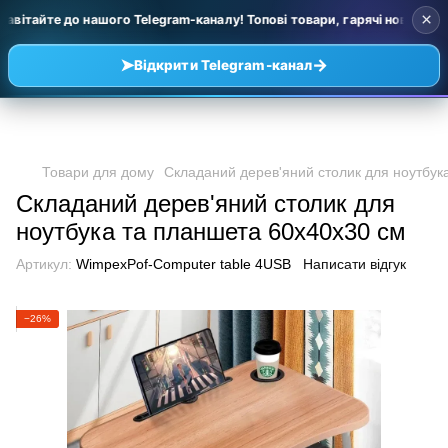
×
авітайте до нашого Telegram-каналу! Топові товари, гарячі новинки та
➤
→
Відкрити Telegram-канал
Товари для дому
Складаний дерев'яний столик для ноутбук
Складаний дерев'яний столик для
ноутбука та планшета 60х40х30 см
Артикул:
WimpexPof-Computer table 4USB
Написати відгук
−26%