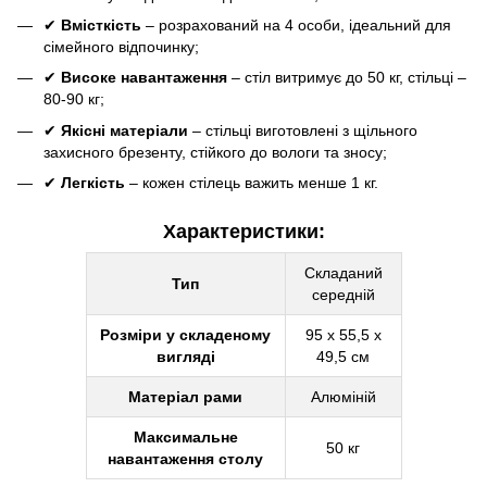
✔
Вмісткість
– розрахований на 4 особи, ідеальний для
сімейного відпочинку;
✔
Високе навантаження
– стіл витримує до 50 кг, стільці –
80-90 кг;
✔
Якісні матеріали
– стільці виготовлені з щільного
захисного брезенту, стійкого до вологи та зносу;
✔
Легкість
– кожен стілець важить менше 1 кг.
Характеристики:
Складаний
Тип
середній
Розміри у складеному
95 х 55,5 х
вигляді
49,5 см
Матеріал рами
Алюміній
Максимальне
50 кг
навантаження столу