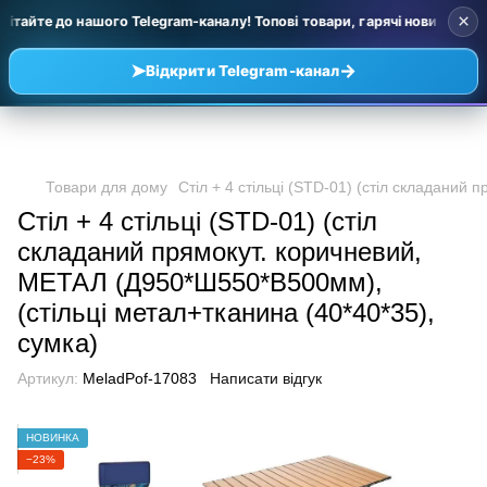
×
ітайте до нашого Telegram-каналу! Топові товари, гарячі новинки та у
➤
→
Відкрити Telegram-канал
Товари для дому
Стіл + 4 стільці (STD-01) (стіл складаний
Стіл + 4 стільці (STD-01) (стіл
складаний прямокут. коричневий,
МЕТАЛ (Д950*Ш550*В500мм),
(стільці метал+тканина (40*40*35),
сумка)
Артикул:
MeladPof-17083
Написати відгук
НОВИНКА
−23%