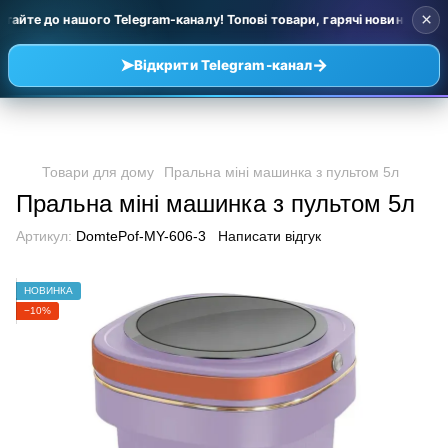
×
тайте до нашого Telegram-каналу! Топові товари, гарячі новинки та уц
➤
→
Відкрити Telegram-канал
Товари для дому
Пральна міні машинка з пультом 5л
Пральна міні машинка з пультом 5л
Артикул:
DomtePof-MY-606-3
Написати відгук
НОВИНКА
−10%