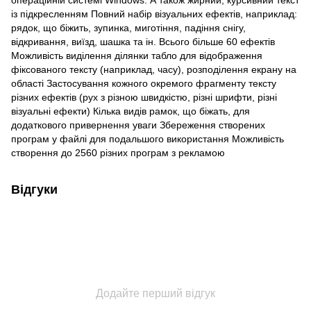
із підкресленням Повний набір візуальних ефектів, наприклад:
рядок, що біжить, зупинка, миготіння, падіння снігу,
відкривання, виїзд, шашка та ін. Всього більше 60 ефектів
Можливість виділення ділянки табло для відображення
фіксованого тексту (наприклад, часу), розподілення екрану на
області Застосування кожного окремого фрагменту тексту
різних ефектів (рух з різною швидкістю, різні шрифти, різні
візуальні ефекти) Кілька видів рамок, що біжать, для
додаткового привернення уваги Збереження створених
програм у файлі для подальшого використання Можливість
створення до 2560 різних програм з рекламою
Відгуки
Додайте перший відгук