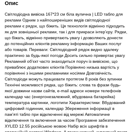
Опис
Світлодіодна вивіска 167*23 см біла вулична | LED табло для
реклами Одним з найпоширеніших видів світлодіодної
реклами є рядок, що біжить. Ця технологія відмінно підходить
як для зовнішньої реклами, так і для прикраси інтер'єру. Рядки,
що біжать, відмінно привертають увагу і дозволяють донести
до потенційних клієнтів рекламну інформацію Ваших послуг
або товарів. Переваги: Світлодіодний рядок видно здалеку
практично за будь-якої погоди Досить сильно привертає увагу
Рекламний об'єкт часто знаходиться поруч із вивіскою, що
приваблює додаткових клієнтів Порівняно низька вартість у
порівнянні з іншими рекламними носіями Довговічність.
Світлодіоди можуть працювати протягом 8 років без зупинки
Технічні можливості рядка, що біжить: слова та фрази будь-
якої довжини назви сайтів, e-mail адреси номери телефонів
календар час (енергонезалежний, вбудована батарейка)
температура картинки, логотипи Характеристики: Вбудований
цифровий годинник, календар Збереження інформації в
пам'яті табло при відключенні від мережі Автоматичне
відключення та включення за часом Програмне забезпечення
XYLED 12.55 російською мовою Набір всіх шрифтів в
операційній системі Windows. А також жирний, курсивний текст