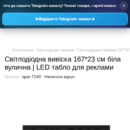
×
айте до нашого Telegram-каналу! Топові товари, гарячі новинки та уці
➤
→
Відкрити Telegram-канал
Освітлення
Світлодіодні вивіски
Світлодіодна вивіска 167*2
Світлодіодна вивіска 167*23 см біла
вулична | LED табло для реклами
Артикул:
spar-7140
Написати відгук