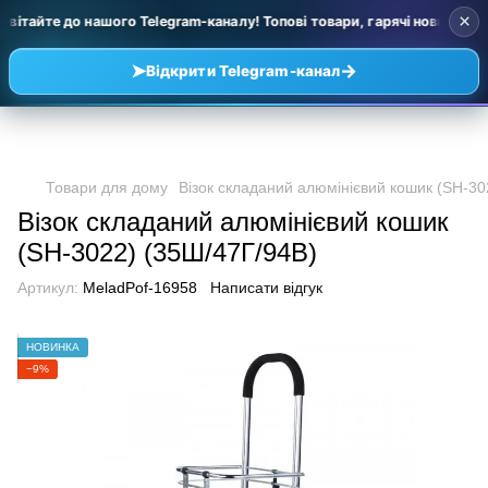
×
вітайте до нашого Telegram-каналу! Топові товари, гарячі новинки та 
➤
→
Відкрити Telegram-канал
Товари для дому
Візок складаний алюмінієвий кошик (SH-30
Візок складаний алюмінієвий кошик
(SH-3022) (35Ш/47Г/94В)
Артикул:
MeladPof-16958
Написати відгук
НОВИНКА
−9%