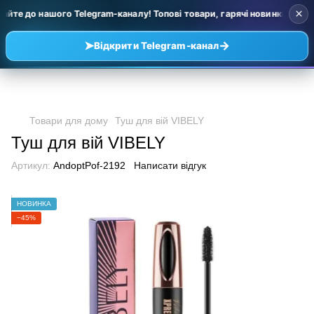
×
йте до нашого Telegram-каналу! Топові товари, гарячі новинки та уці
➤
→
Відкрити Telegram-канал
Товари для дому
Туш для вій VIBELY
Туш для вій VIBELY
Артикул:
AndoptPof-2192
Написати відгук
НОВИНКА
−45%