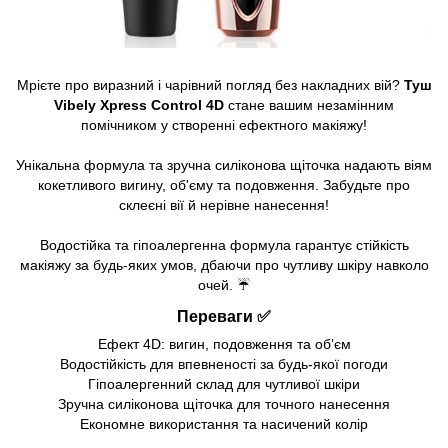
Мрієте про виразний і чарівний погляд без накладних вій?
Туш
Vibely Xpress Control 4D
стане вашим незамінним
помічником у створенні ефектного макіяжу!
Унікальна формула та зручна силіконова щіточка надають віям
кокетливого вигину, об'єму та подовження. Забудьте про
склеєні вії й нерівне нанесення!
Водостійка та гіпоалергенна формула гарантує стійкість
макіяжу за будь-яких умов, дбаючи про чутливу шкіру навколо
очей. ☔
Переваги ✅
Ефект 4D: вигин, подовження та обʼєм
Водостійкість для впевненості за будь-якої погоди
Гіпоалергенний склад для чутливої шкіри
Зручна силіконова щіточка для точного нанесення
Економне використання та насичений колір